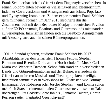
Frank Schlüter hat sich als Gitarrist dem Fingerstyle verschrieben. In
seinen Soloprojekten beweist er Vielseitigkeit und Ideenreichtum,
indem er Coverversionen und Arrangements aus Blues, Pop, Jazz
und Gypsyswing kombiniert. Zudem experimentiert Frank Schlüter
gern mit neuen Formen. Im Jahr 2015 inspirierte ihn die
Zusammenarbeit mit dem Beatboxer Menjay im deutschen Pavillon
auf der EXPO erstmals, Beatbox- und Gitarrensounds miteinander
zu verknupfen. Inzwischen finden sich die Beatbox- Arrangements
mit Akustikgitarre auch in seinen Bühnenprogrammen.
1991 in Stendal geboren, studierte Frank Schlüter bis 2017
Akustikgitarre bei den Gitarristen Thomas Fellow, Stephan
Bormann und Reentko Dirks an der Hochschule für Musik Carl
Maria von Weber in Dresden. Schon früh stand er in verschiedenen
Bands und Gitarrenformationen auf der Bühne, war zudem als
Gitarrist an mehreren Musical- und Theaterprojekten beteiligt.
Inspiration sammelte er in Workshops bei Gitarristen wie Tommy
Emmanuel, Joe Robinson oder Joscho Stephan – und konnte schon
mehrfach Stars der internationalen Gitarrenszene von seinem Talent
überzeugen: Pat Coldrick lobte ihn als „Fantastic Talent“, Gareth
Pearson sagte: „Fantastic! Great playing!“