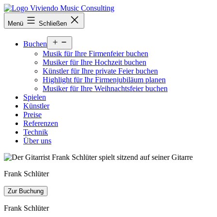
Zum
Inhalt
viviendomusic.com
Menü
Schließen
springen
Menü
Buchen
öffnen
Musik für Ihre Firmenfeier buchen
Musiker für Ihre Hochzeit buchen
Künstler für Ihre private Feier buchen
Highlight für Ihr Firmenjubiläum planen
Musiker für Ihre Weihnachtsfeier buchen
Spielen
Künstler
Preise
Referenzen
Technik
Über uns
Frank Schlüter
Zur Buchung
Frank Schlüter