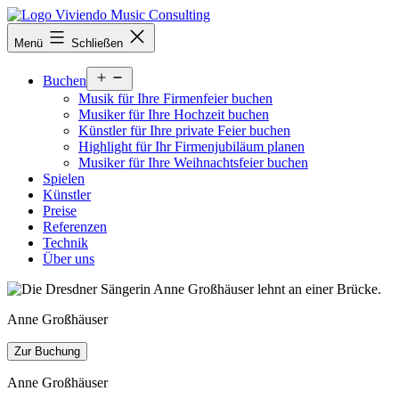
Zum
Inhalt
viviendomusic.com
Menü
Schließen
springen
Menü
Buchen
öffnen
Musik für Ihre Firmenfeier buchen
Musiker für Ihre Hochzeit buchen
Künstler für Ihre private Feier buchen
Highlight für Ihr Firmenjubiläum planen
Musiker für Ihre Weihnachtsfeier buchen
Spielen
Künstler
Preise
Referenzen
Technik
Über uns
Anne Großhäuser
Zur Buchung
Anne Großhäuser