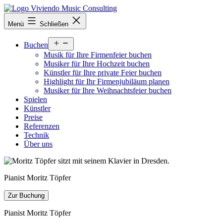
Zum
Inhalt
viviendomusic.com
Menü
Schließen
springen
Menü
Buchen
öffnen
Musik für Ihre Firmenfeier buchen
Musiker für Ihre Hochzeit buchen
Künstler für Ihre private Feier buchen
Highlight für Ihr Firmenjubiläum planen
Musiker für Ihre Weihnachtsfeier buchen
Spielen
Künstler
Preise
Referenzen
Technik
Über uns
Pianist Moritz Töpfer
Zur Buchung
Pianist Moritz Töpfer