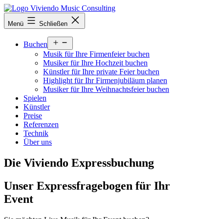
Zum
Inhalt
viviendomusic.com
Menü
Schließen
springen
Menü
Buchen
öffnen
Musik für Ihre Firmenfeier buchen
Musiker für Ihre Hochzeit buchen
Künstler für Ihre private Feier buchen
Highlight für Ihr Firmenjubiläum planen
Musiker für Ihre Weihnachtsfeier buchen
Spielen
Künstler
Preise
Referenzen
Technik
Über uns
Die Viviendo Expressbuchung
Unser Expressfragebogen für Ihr
Event